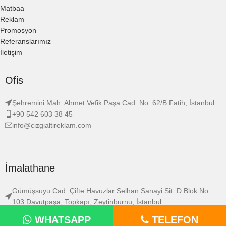
Matbaa
Reklam
Promosyon
Referanslarımız
İletişim
Ofis
Şehremini Mah. Ahmet Vefik Paşa Cad. No: 62/B Fatih, İstanbul
+90 542 603 38 45
info@cizgialtireklam.com
İmalathane
Gümüşsuyu Cad. Çifte Havuzlar Selhan Sanayi Sit. D Blok No:
103 Davutpaşa, Topkapı, Zeytinburnu, İstanbul
info@cizgialtireklam.com
WHATSAPP
TELEFON