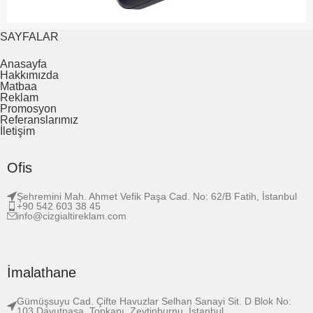
SAYFALAR
Anasayfa
Hakkımızda
Matbaa
Reklam
Promosyon
Referanslarımız
İletişim
Ofis
Şehremini Mah. Ahmet Vefik Paşa Cad. No: 62/B Fatih, İstanbul
+90 542 603 38 45
info@cizgialtireklam.com
İmalathane
Gümüşsuyu Cad. Çifte Havuzlar Selhan Sanayi Sit. D Blok No:
103 Davutpaşa, Topkapı, Zeytinburnu, İstanbul