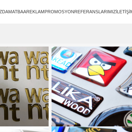
ZDA
MATBAA
REKLAM
PROMOSYON
REFERANSLARIMIZ
İLETIŞI