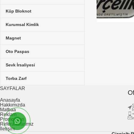
Küp Bloknot
Kurumsal Kimlik
Magnet
Oto Paspas
Sevk İrsaliyesi
Torba Zarf
SAYFALAR
Of
Anasayfa
Hakkımızda
Ş
Matbaa
İ
Reklam
i
Promosyon
Referanslarımız
İletişim