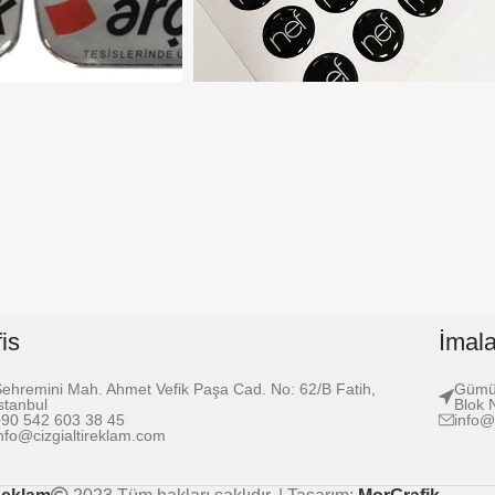
is
İmal
ehremini Mah. Ahmet Vefik Paşa Cad. No: 62/B Fatih,
Gümüş
stanbul
Blok 
+90 542 603 38 45
info@
nfo@cizgialtireklam.com