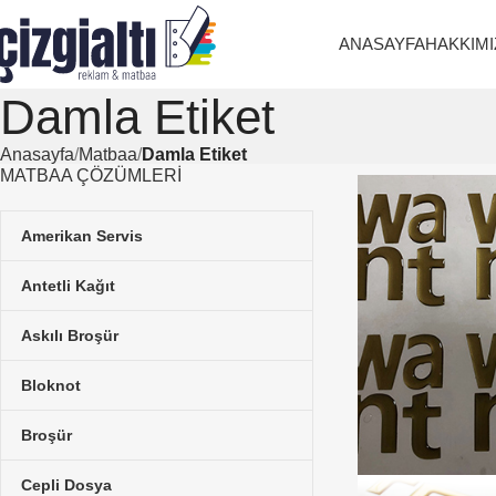
ANASAYFA
HAKKIMI
Damla Etiket
Anasayfa
Matbaa
Damla Etiket
MATBAA ÇÖZÜMLERI
Amerikan Servis
Antetli Kağıt
Askılı Broşür
Bloknot
Broşür
Cepli Dosya