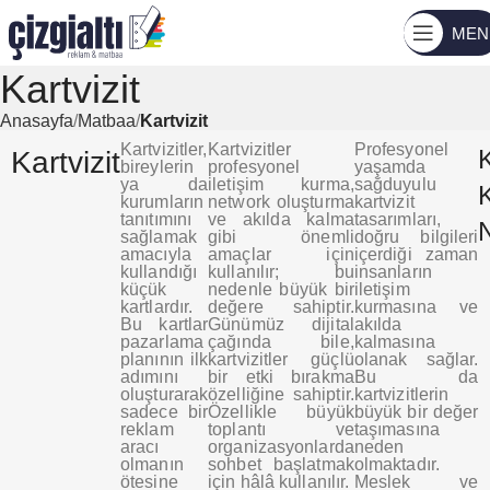
MEN
Kartvizit
Anasayfa
Matbaa
Kartvizit
Kartvizitler,
Kartvizitler
Profesyonel
K
Kartvizit
bireylerin
profesyonel
yaşamda
ya da
iletişim kurma,
sağduyulu
K
kurumların
network oluşturma
kartvizit
tanıtımını
ve akılda kalma
tasarımları,
sağlamak
gibi önemli
doğru bilgileri
amacıyla
amaçlar için
içerdiği zaman
kullandığı
kullanılır; bu
insanların
küçük
nedenle büyük bir
iletişim
kartlardır.
değere sahiptir.
kurmasına ve
Bu kartlar
Günümüz dijital
akılda
pazarlama
çağında bile,
kalmasına
planının ilk
kartvizitler güçlü
olanak sağlar.
adımını
bir etki bırakma
Bu da
oluşturarak
özelliğine sahiptir.
kartvizitlerin
sadece bir
Özellikle büyük
büyük bir değer
reklam
toplantı ve
taşımasına
aracı
organizasyonlarda
neden
olmanın
sohbet başlatmak
olmaktadır.
ötesine
için hâlâ kullanılır.
Meslek ve