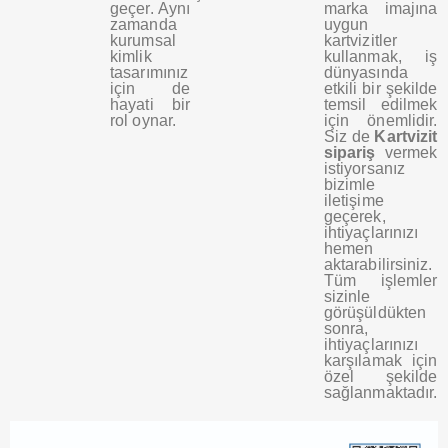
geçer. Aynı
marka imajına
zamanda
uygun
kurumsal
kartvizitler
kimlik
kullanmak, iş
tasarımınız
dünyasında
için de
etkili bir şekilde
hayati bir
temsil edilmek
rol oynar.
için önemlidir.
Siz de
Kartvizit
sipariş
vermek
istiyorsanız
bizimle
iletişime
geçerek,
ihtiyaçlarınızı
hemen
aktarabilirsiniz.
Tüm işlemler
sizinle
görüşüldükten
sonra,
ihtiyaçlarınızı
karşılamak için
özel şekilde
sağlanmaktadır.