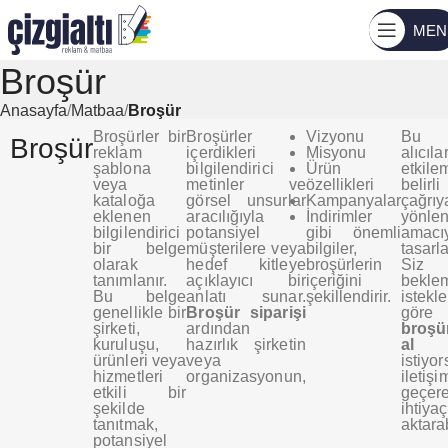
MEN
Broşür
Anasayfa
Matbaa
Broşür
Broşürler bir
Broşürler
Vizyonu
Bu b
Broşür
reklam
içerdikleri
Misyonu
alıcılar
şablona
bilgilendirici
Ürün
etkil
veya
metinler ve
özellikleri
beli
kataloğa
görsel unsurlar
Kampanyalar
çağrıy
eklenen
aracılığıyla
İndirimler
yönle
bilgilendirici
potansiyel
gibi önemli
amacı
bir belge
müşterilere veya
bilgiler,
tasarla
olarak
hedef kitleye
broşürlerin
Si
tanımlanır.
açıklayıcı bir
içeriğini
bekle
Bu belge
anlatı sunar.
şekillendirir.
istekle
genellikle bir
Broşür siparişi
gör
şirketi,
ardından
broşü
kuruluşu,
hazırlık şirketin
a
ürünleri veya
veya
istiyo
hizmetleri
organizasyonun,
iletişi
etkili bir
geçer
şekilde
ihtiyaç
tanıtmak,
aktarab
potansiyel