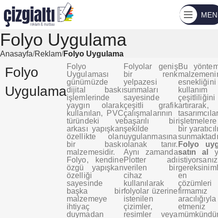
MEN
Folyo Uygulama
Anasayfa
Reklam
Folyo Uygulama
Folyo
Folyolar geniş
Bu yöntem
Folyo
Uygulaması
bir renk
malzemeni
günümüzde
yelpazesi
esnekliğ
Uygulama
dijital baskı
sunmaları
kullanım
işlemlerinde
sayesinde
çeşitliliğini
yaygın olarak
çeşitli grafik
artırarak,
kullanılan, PVC
çalışmalarının
tasarımcıl
türündeki ve
başarılı bir
işletmeler
arkası yapışkan
şekilde
bir yaratıcıl
özellikte olan
uygulanmasına
sunmaktadı
bir baskı
olanak tanır.
Folyo uy
malzemesidir.
Aynı zamanda
satın al
Folyo, kendine
Plotter adı
istiyorsanız
özgü yapışkan
verilen bir
gereksiniml
özelliği
cihaz
en uy
sayesinde
kullanılarak
çözümleri
başka bir
folyolar üzerine
firmamız
malzemeye
istenilen
aracılığıy
ihtiyaç
çizimler,
etmeniz
duymadan
resimler veya
mümkündür